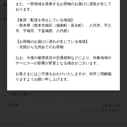
また、一部地域を発着するお荷物のお届けに遅延が生じて
素材
MCTオイル、CBD（カンナビジオール）
おります。
※全てオーガニック原料を使用しています。
注意事項
●お子様の手の届かないところに保管して下さい。
【集荷・配達を停止している地域】
●体調や体質によって体に合わない場合は使用を中止して
・熊本県（熊本市南区（城南町・富合町）、八代市、宇土
ください。
市、宇城市、下益城郡、八代郡）
●海外へのCBD製品の持ち出し、海外発送・海外転送サー
ビスのご利用はお控えください。
【お荷物のお届けに遅れが生じている地域】
・全国から九州あてのお荷物
単品
なお、今後の被害状況や交通規制などにより、対象地域や
軽減税率対象
サービスへの影響が変更となる場合がございます。
品番
CT-T1020220812
お客さまにはご不便をおかけいたしますが、何卒ご理解賜
JANコード
4573502930275
参考上代
11,800円
りますようお願い申し上げます。
販売価格
会員のみ公開
（単価 × 入数）
注文数
ご注文には
ログイン
してください