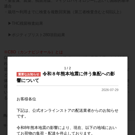
・重金属、農薬、残留溶媒、マイクロバイオロジーにおいて国際的基準
適合
・栽培〜利用までに検査を複数回実施（第三者検査含むと6回以上）
▶THC残留検査結果
▶ポジティブリスト280項目結果
※CBD（カンナビジオール）とは
CBDとは「カンナビジオール」の略で、ヘンプ（産業大麻）から抽出さ
れる成分のひとつです。
1
2
近年欧米を中心に、自然療法やサプリメントとして、また美容の分野な
令和８年熊本地震に伴う集配への影
重要なお知らせ
どでも注目が集まっています。
響について
体内のエンド・カンナビノイド・システム（ECS）に作用し、痛みや炎
症の緩和、不安やストレスの緩和、睡眠の改善などの効果が期待されて
2026-07-29
います。また、抗酸化作用や抗菌作用、抗てんかん作用なども持ってい
るとされています。
お客様各位
下記は、公式オンラインストアの配送業者からのお知らせ
商品管理番号
TTC-002
です。
サイズ
【内容量】10ml
令和8年熊本地震の影響により、現在、以下の地域におい
【CBD配合量】2,000mg
てお荷物の集荷・配達を停止しております。