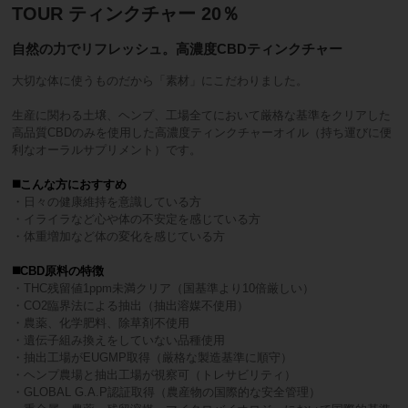
TOUR ティンクチャー 20％
自然の力でリフレッシュ。高濃度CBDティンクチャー
大切な体に使うものだから「素材」にこだわりました。
生産に関わる土壌、ヘンプ、工場全てにおいて厳格な基準をクリアした
高品質CBDのみを使用した高濃度ティンクチャーオイル（持ち運びに便
利なオーラルサプリメント）です。
◼️こんな方におすすめ
・日々の健康維持を意識している方
・イライラなど心や体の不安定を感じている方
・体重増加など体の変化を感じている方
◼️CBD原料の特徴
・THC残留値1ppm未満クリア（国基準より10倍厳しい）
・CO2臨界法による抽出（抽出溶媒不使用）
・農薬、化学肥料、除草剤不使用
・遺伝子組み換えをしていない品種使用
・抽出工場がEUGMP取得（厳格な製造基準に順守）
・ヘンプ農場と抽出工場が視察可（トレサビリティ）
・GLOBAL G.A.P認証取得（農産物の国際的な安全管理）