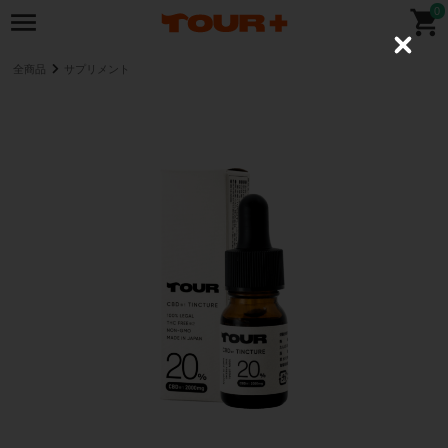
0
C
l
全商品
サプリメント
o
s
e