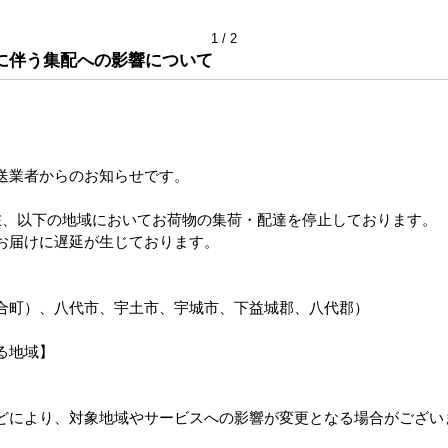
について
1
2
を以下の利用目的の達成に必要な範囲内で、利用致します。
に伴う集配への影響について
目的で個人情報を利用する場合、あらかじめご本人の同意を得た上
・お見積のご依頼・ご相談に対する回答及び資料送付
いた商品の発送
、各種商品・サービスに関する情報提供
送業者からのお知らせです。
管理について
在、以下の地域においてお荷物の集荷・配達を停止しております。
個人情報の漏洩、滅失またはき損の防止その他の個人情報の安全管
お届けに遅延が生じております。
について
合町）、八代市、宇土市、宇城市、下益城郡、八代郡）
の取り扱いの全部または一部を第三者に委託する場合は、当該第三
る地域】
れるよう当該第三者に対する必要かつ適切な監督を行います。
どにより、対象地域やサービスへの影響が変更となる場合がござい
者提供について