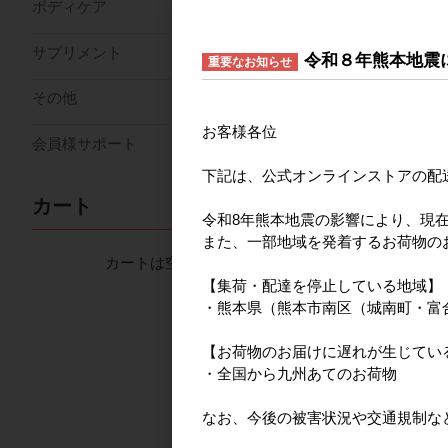
2.個人情報の利用
ボディケア
弊社は、個人情報
サプリメント
令和８年熊本地震
重要なお知らせ
以下に定めのない
（1）お問い合わせ
その他
（2）ご注文いただ
お客様各位
（3）セミナー情報
会員様サポート
下記は、公式オンラインストアの配
3.個人情報の安全
カート
令和8年熊本地震の影響により、現
弊社は、取り扱う
また、一部地域を発着するお荷物の
カートは空です
【集荷・配達を停止している地域】
4.個人情報の委託
・熊本県（熊本市南区（城南町・富
弊社は、個人情報
【お荷物のお届けに遅れが生じてい
の安全管理が図ら
・全国から九州あてのお荷物
なお、今後の被害状況や交通規制な
5.個人情報の第三