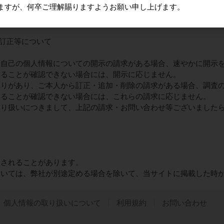
ますが、何卒ご理解賜りますようお願い申し上げます。
保護法等の法令に定めのある場合を除き、個人情報をあらかじめご
・訂正等について
ら自己の個人情報についての開示の請求がある場合、速やかに開示
あることが確認できない場合には、開示に応じません。
誤りがあり、ご本人から訂正・追加・削除の請求がある場合、調査
あることが確認できない場合には、これらの請求に応じません。
取り扱いにつきまして、上記の請求・お問い合わせ等ございました
更されることがあります。
ついては、弊社が別途定める場合を除いて、当サイトに掲載した時
個人情報の取り扱いについて
利用規約
お問い合わせ